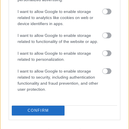
I want to allow Google to enable storage
related to analytics like cookies on web or
device identifiers in apps.
I want to allow Google to enable storage
related to functionality of the website or app.
I want to allow Google to enable storage
related to personalization.
I want to allow Google to enable storage
related to security, including authentication
functionality and fraud prevention, and other
Új képek és előzetesek a New York
user protection.
Comic Conról
StarTrekker
•
2019. október 06.
1
CONFIRM
Friss, ropogós promóképek és videók érkeztek a
készülő új Star Trek-sorozatokból.