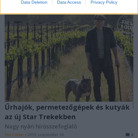
Data Deletion
Data Access
Privacy Policy
Űrhajók, permetezőgépek és kutyák
az új Star Trekekben
Nagy nyári hírösszefoglaló
StarTrekker
•
2019. szeptember 18.
8