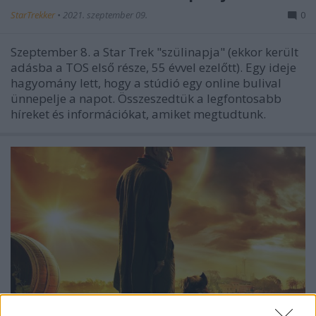
StarTrekker
•
2021. szeptember 09.
0
Szeptember 8. a Star Trek "szülinapja" (ekkor került
adásba a TOS első része, 55 évvel ezelőtt). Egy ideje
hagyomány lett, hogy a stúdió egy online bulival
ünnepelje a napot. Összeszedtük a legfontosabb
híreket és információkat, amiket megtudtunk.