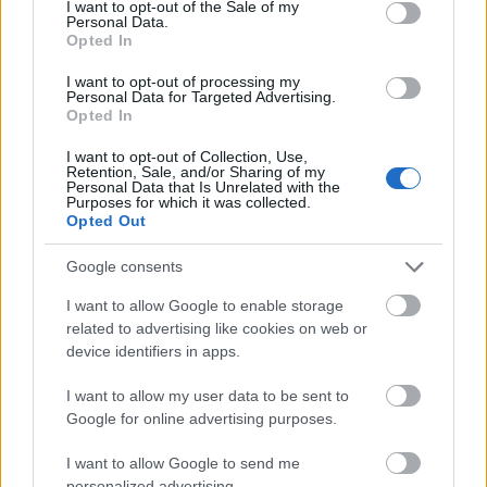
I want to opt-out of the Sale of my
Personal Data.
Opted In
I want to opt-out of processing my
Personal Data for Targeted Advertising.
Opted In
I want to opt-out of Collection, Use,
Retention, Sale, and/or Sharing of my
Personal Data that Is Unrelated with the
Purposes for which it was collected.
Picard epizódismertetők
Opted Out
StarTrekker
•
2019. december 17.
0
Google consents
I want to allow Google to enable storage
A Star Trek Picard 20 évvel a Star Trek: Nemezis
related to advertising like cookies on web or
története után játszódik, és Jean-Luc Picard életének
device identifiers in apps.
egy új fejezetét meséli el. A sorozat Amerikában a
CBS All Access, Európában az Amazon Prime Video
I want to allow my user data to be sent to
streamszolgáltatásán látható. ELSŐ ÉVAD 1x01.
Google for online advertising purposes.
Remembrance (2020.01.23.) Miután 14 éve…
I want to allow Google to send me
personalized advertising.