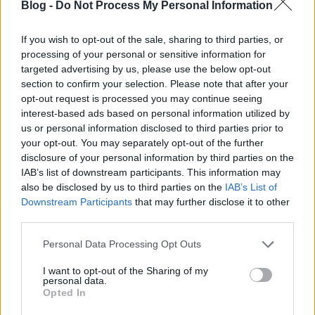
Blog -
Do Not Process My Personal Information
If you wish to opt-out of the sale, sharing to third parties, or
Star Trek Picard évértékelő - Az új új
processing of your personal or sensitive information for
nemzedék
targeted advertising by us, please use the below opt-out
section to confirm your selection. Please note that after your
StarTrekker
•
2020. április 09.
6
opt-out request is processed you may continue seeing
interest-based ads based on personal information utilized by
Ezt a cikket először az első epizód után akartam
us or personal information disclosed to third parties prior to
megírni, aztán úgy döntöttem, várok még egy részt,
your opt-out. You may separately opt-out of the further
disclosure of your personal information by third parties on the
hogy tisztábban lássak. Aztán még egyet, hogy végre
IAB’s list of downstream participants. This information may
elinduljanak, aztán még egyet, hogy jobban
also be disclosed by us to third parties on the
IAB’s List of
beinduljanak a sztoriszálak, de végül is csak az évad
Downstream Participants
that may further disclose it to other
végére tudnám megválaszolni a kérdést, hogy erre…
third parties.
Please note that this website/app uses one or more Google
Personal Data Processing Opt Outs
services and may gather and store information including but
not limited to your visit or usage behaviour. You may click to
I want to opt-out of the Sharing of my
personal data.
grant or deny consent to Google and its third-party tags to
Opted In
use your data for below specified purposes in below Google
consent section.