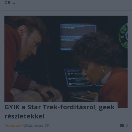
de ...
GYIK a Star Trek-fordításról, geek
részletekkel
NocadLee
•
2022. május 30.
0