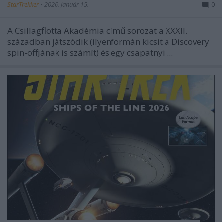
StarTrekker
•
2026. január 15.
0
A
Csillagflotta Akadémia
című sorozat a XXXII.
században játszódik (ilyenformán kicsit a Discovery
spin-offjának is számít) és egy csapatnyi ...