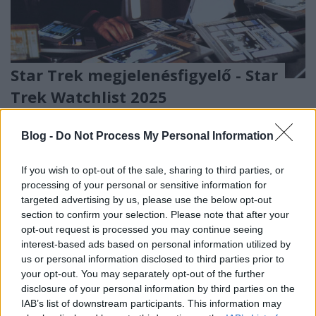
Star Trek megjelenésfigyelő - Star
Trek Watchlist 2025
StarTrekker
•
2025. január 11.
7
Blog -
Do Not Process My Personal Information
Ez a bejegyzés a 2025-ben megjelenő filmek,
epizódok, könyvek, regények, képregények várható
If you wish to opt-out of the sale, sharing to third parties, or
processing of your personal or sensitive information for
megjelenéseit tartalmazza főleg az angol ...
targeted advertising by us, please use the below opt-out
section to confirm your selection. Please note that after your
opt-out request is processed you may continue seeing
interest-based ads based on personal information utilized by
us or personal information disclosed to third parties prior to
your opt-out. You may separately opt-out of the further
disclosure of your personal information by third parties on the
IAB’s list of downstream participants. This information may