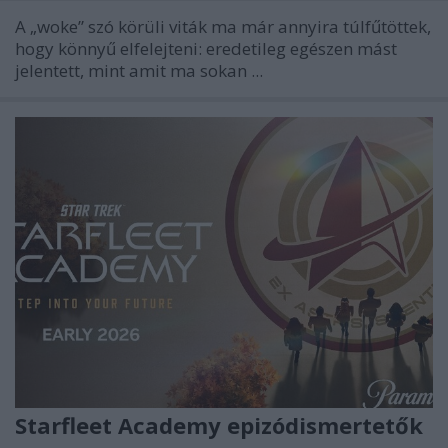
A „woke” szó körüli viták ma már annyira túlfűtöttek,
hogy könnyű elfelejteni: eredetileg egészen mást
jelentett, mint amit ma sokan ...
Starfleet Academy epizódismertetők