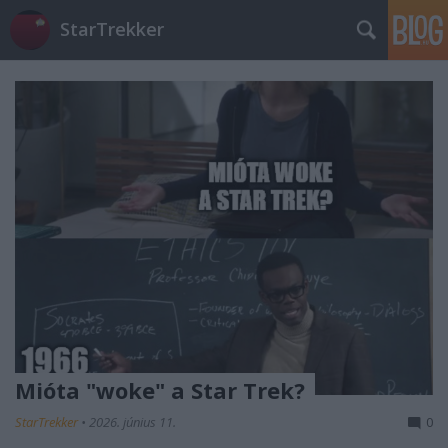
StarTrekker
Mióta "woke" a Star Trek?
StarTrekker
•
2026. június 11.
0