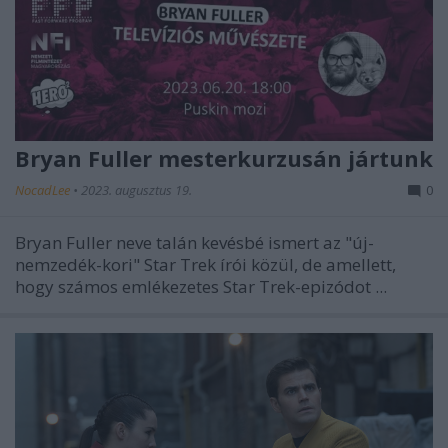
Bryan Fuller mesterkurzusán jártunk
NocadLee
•
2023. augusztus 19.
0
Bryan Fuller neve talán kevésbé ismert az "új-
nemzedék-kori" Star Trek írói közül, de amellett,
hogy számos emlékezetes Star Trek-epizódot ...