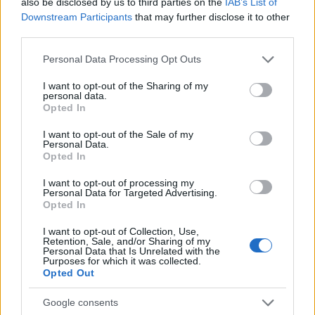
also be disclosed by us to third parties on the
IAB’s List of
Downstream Participants
that may further disclose it to other
third parties.
Please note that this website/app uses one or more Google
Personal Data Processing Opt Outs
services and may gather and store information including but
not limited to your visit or usage behaviour. You may click to
I want to opt-out of the Sharing of my
personal data.
grant or deny consent to Google and its third-party tags to
Opted In
use your data for below specified purposes in below Google
Egy hobbifordító mindennapjaiból
consent section.
I want to opt-out of the Sale of my
StarTrekker
•
2024. október 31.
0
Personal Data.
Opted In
Oké, szóval a Lower Decks ötödik évad első részében
I want to opt-out of processing my
Personal Data for Targeted Advertising.
Tendi orioni kalózkollégái egy dalt énekelnek a
Opted In
háttérben.
"We love to kill, we love ...
I want to opt-out of Collection, Use,
Retention, Sale, and/or Sharing of my
Personal Data that Is Unrelated with the
Purposes for which it was collected.
Opted Out
A kapitányi székbe ülhetünk az új
Star Trek-társasjátékban
Google consents