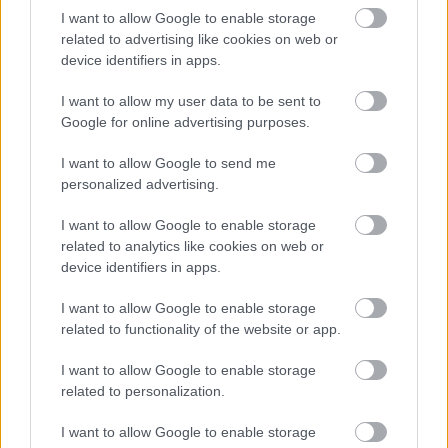
Magyar tervezőtől érkezik a Captain's Chair
I want to allow Google to enable storage
related to advertising like cookies on web or
StarTrekker
•
2024. július 03.
0
device identifiers in apps.
Mindig öröm, amikor az embernek két hobbija
I want to allow my user data to be sent to
összetalálkozik. A Star Trekes
társasjátékokkal
ezen
Google for online advertising purposes.
az oldalon is foglalkoztunk már (meg az előző ...
I want to allow Google to send me
personalized advertising.
I want to allow Google to enable storage
related to analytics like cookies on web or
device identifiers in apps.
I want to allow Google to enable storage
related to functionality of the website or app.
I want to allow Google to enable storage
related to personalization.
I want to allow Google to enable storage