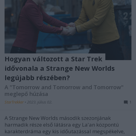
Hogyan változott a Star Trek
idővonala a Strange New Worlds
legújabb részében?
A "Tomorrow and Tomorrow and Tomorrow"
meglepő húzása
StarTrekker
•
2023. július 02.
1
A Strange New Worlds második szezonjának
harmadik része első látásra egy La'an központú
karakterdráma egy kis időutazással megspékelve,