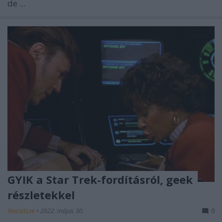
de ...
GYIK a Star Trek-fordításról, geek
részletekkel
NocadLee
•
2022. május 30.
0