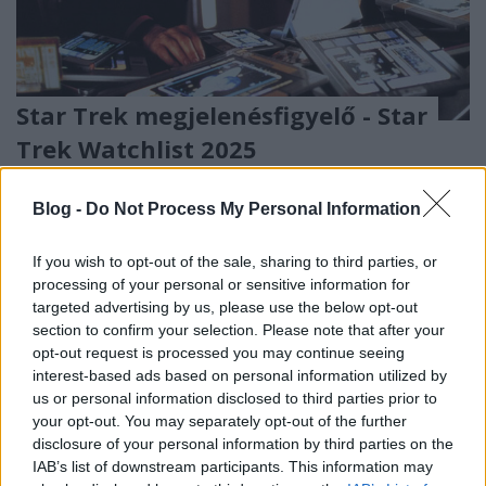
Star Trek megjelenésfigyelő - Star
Trek Watchlist 2025
StarTrekker
•
2025. január 11.
7
Blog -
Do Not Process My Personal Information
Ez a bejegyzés a 2025-ben megjelenő filmek,
epizódok, könyvek, regények, képregények várható
If you wish to opt-out of the sale, sharing to third parties, or
processing of your personal or sensitive information for
megjelenéseit tartalmazza főleg az angol ...
targeted advertising by us, please use the below opt-out
section to confirm your selection. Please note that after your
opt-out request is processed you may continue seeing
interest-based ads based on personal information utilized by
us or personal information disclosed to third parties prior to
your opt-out. You may separately opt-out of the further
disclosure of your personal information by third parties on the
IAB’s list of downstream participants. This information may