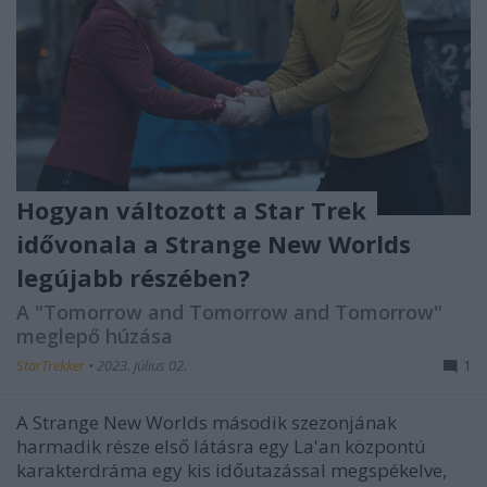
Hogyan változott a Star Trek
idővonala a Strange New Worlds
legújabb részében?
A "Tomorrow and Tomorrow and Tomorrow"
meglepő húzása
StarTrekker
•
2023. július 02.
1
A Strange New Worlds második szezonjának
harmadik része első látásra egy La'an központú
karakterdráma egy kis időutazással megspékelve,