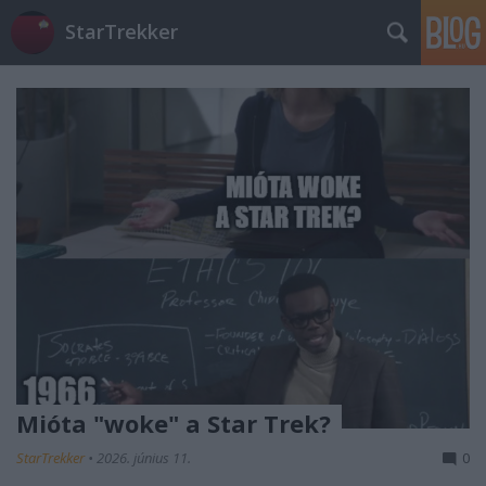
StarTrekker
Mióta "woke" a Star Trek?
StarTrekker
•
2026. június 11.
0