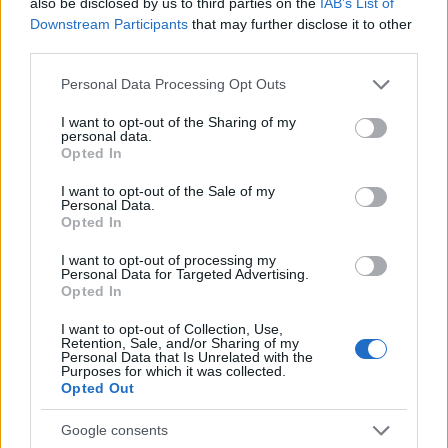
also be disclosed by us to third parties on the
IAB’s List of
Downstream Participants
that may further disclose it to other
third parties.
Please note that this website/app uses one or more Google
Personal Data Processing Opt Outs
services and may gather and store information including but
not limited to your visit or usage behaviour. You may click to
I want to opt-out of the Sharing of my
personal data.
grant or deny consent to Google and its third-party tags to
Opted In
use your data for below specified purposes in below Google
Egy hobbifordító mindennapjaiból
consent section.
I want to opt-out of the Sale of my
StarTrekker
•
2024. október 31.
0
Personal Data.
Opted In
Oké, szóval a Lower Decks ötödik évad első részében
I want to opt-out of processing my
Personal Data for Targeted Advertising.
Tendi orioni kalózkollégái egy dalt énekelnek a
Opted In
háttérben.
"We love to kill, we love ...
I want to opt-out of Collection, Use,
Retention, Sale, and/or Sharing of my
Personal Data that Is Unrelated with the
Purposes for which it was collected.
Opted Out
A kapitányi székbe ülhetünk az új
Star Trek-társasjátékban
Google consents