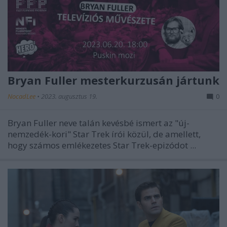
Bryan Fuller mesterkurzusán jártunk
NocadLee
•
2023. augusztus 19.
0
Bryan Fuller neve talán kevésbé ismert az "új-
nemzedék-kori" Star Trek írói közül, de amellett,
hogy számos emlékezetes Star Trek-epizódot ...