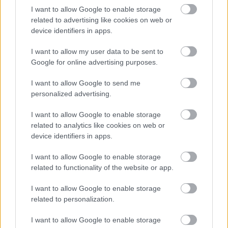
Magyar tervezőtől érkezik a Captain's Chair
I want to allow Google to enable storage
related to advertising like cookies on web or
StarTrekker
•
2024. július 03.
0
device identifiers in apps.
Mindig öröm, amikor az embernek két hobbija
I want to allow my user data to be sent to
összetalálkozik. A Star Trekes
társasjátékokkal
ezen
Google for online advertising purposes.
az oldalon is foglalkoztunk már (meg az előző ...
I want to allow Google to send me
personalized advertising.
I want to allow Google to enable storage
related to analytics like cookies on web or
device identifiers in apps.
I want to allow Google to enable storage
related to functionality of the website or app.
I want to allow Google to enable storage
related to personalization.
I want to allow Google to enable storage