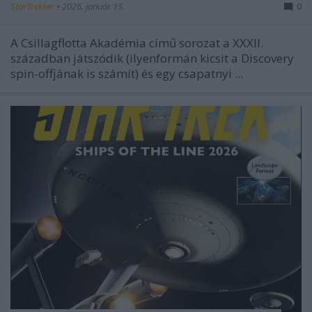
StarTrekker
•
2026. január 15.
0
A
Csillagflotta Akadémia
című sorozat a XXXII.
században játszódik (ilyenformán kicsit a Discovery
spin-offjának is számít) és egy csapatnyi ...