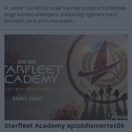
A „woke” szó körüli viták ma már annyira túlfűtöttek,
hogy könnyű elfelejteni: eredetileg egészen mást
jelentett, mint amit ma sokan ...
Starfleet Academy epizódismertetők